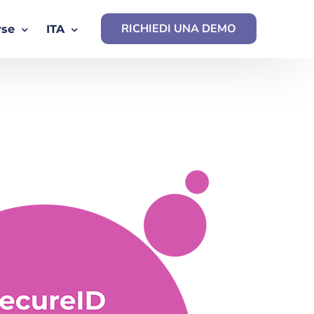
RICHIEDI UNA DEMO
rse
ITA
oli
ENG
e Paper
ES