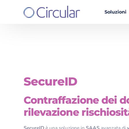
Soluzioni
Quotel
EasyTend
PEC Engi
SecureID
SecureID
SinfonIA
Smart Sea
Contraffazione dei 
DOME
rilevazione rischiosit
SecureID
è una soluzione in
SAAS
avanzata di